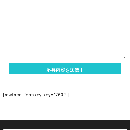
[mwform_formkey key="7602"]