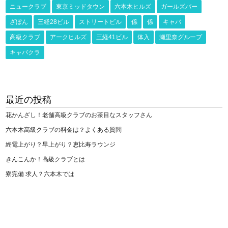
ニュークラブ
東京ミッドタウン
六本木ヒルズ
ガールズバー
ざぼん
三経28ビル
ストリートビル
係
係
キャバ
高級クラブ
アークヒルズ
三経41ビル
体入
瀬里奈グループ
キャバクラ
最近の投稿
花かんざし！老舗高級クラブのお茶目なスタッフさん
六本木高級クラブの料金は？よくある質問
終電上がり？早上がり？恵比寿ラウンジ
きんこんか！高級クラブとは
寮完備 求人？六本木では