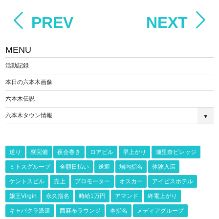
PREV
NEXT
MENU
活動記録
本日の六本木画像
六本木伝説
六本木タウン情報
送り
寮完備
夜会巻き
ロアビル
早上がり
瀬里奈ビレッジ
ミトスグループ
全額日払い
送迎
場内指名
体験入店
ケントスビル
売上
プロモーター
オスカー
アイビスホテル
嬢王Virgin
永久指名
時給1万円
アマンド
終電上がり
キャバクラ派遣
西麻布ラウンジ
本指名
メディアグループ