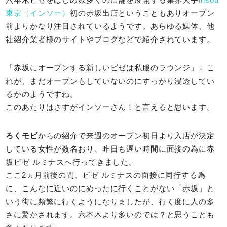
六本木ビゼをはじめ数多くの店舗を展開する業界大手
insou
東京（インソー）
初の赤坂出店ということもありオープン
前よりかなり注目されているようです。あらゆる媒体、他
社紹介業者様のサイトやブログなどで紹介されています。
「赤坂にオープンする新しいビゼは私服のラウンジ」←こ
れが、まだオープンもしていないのにすっかり浸透してい
るかのようですね。
このあたりはさすがインソーさん！と言えると思います。
ろくモビ
からの紹介で来週のオープン初日より入店が決定
している女性が数名おり、昨日も遅い時間に面接の為に赤
坂ビゼ ルミナスへ行ってきました。
ここ2ヵ月前後の間、ビゼ ルミナスの面接に同行する為
に、こんなに近いのにめったに行くことがない「赤坂」と
いう街に頻繁に行くようになりましたが、行く度に人の多
さに驚かされます。六本木より多いのでは？と思うことも