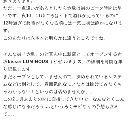
多々あります。
ただ、一点違いがあるとしたら赤坂は街のピーク時間は早
いです。夜10、11時ごろはヒトで溢れかえっているのに、
12時過ぎて終電がなくなる頃には一気に街は静かになりま
す。
このあたりは六本木と明らかに違うところですね。
そんな街「赤坂」のど真ん中に新店としてオープンする赤
坂
bisser LUMINOUS
（
ビゼ ルミナス
）の詳細を可能な限
り記載します。
まだオープンもしていませんので、決められているシステ
ムなどは別として、雰囲気的なモノなどは開けてみなくち
ゃわからない！というのは否めませんが、、
この2ヵ月あまりの間に面接してきた中で、なんなとくこん
な感じになるだろう….という
ろくモビ
なりの予想も含め
て…。