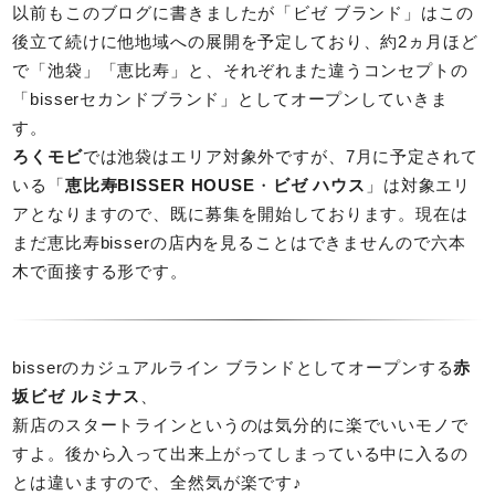
以前もこのブログに書きましたが「ビゼ ブランド」はこの
後立て続けに他地域への展開を予定しており、約2ヵ月ほど
で「池袋」「恵比寿」と、それぞれまた違うコンセプトの
「bisserセカンドブランド」としてオープンしていきま
す。
ろくモビ
では池袋はエリア対象外ですが、7月に予定されて
いる「
恵比寿BISSER HOUSE
・
ビゼ ハウス
」は対象エリ
アとなりますので、既に募集を開始しております。現在は
まだ恵比寿bisserの店内を見ることはできませんので六本
木で面接する形です。
bisserのカジュアルライン ブランドとしてオープンする
赤
坂ビゼ ルミナス
、
新店のスタートラインというのは気分的に楽でいいモノで
すよ。後から入って出来上がってしまっている中に入るの
とは違いますので、全然気が楽です♪