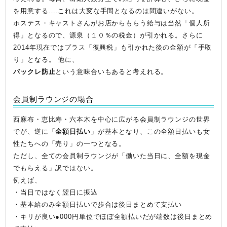
を用意する….これは大変な手間となるのは間違いがない。
ホステス・キャストさんがお店からもらう給与は当然「個人所
得」となるので、源泉（１０％の税金）が引かれる。さらに
2014年現在ではプラス「復興税」も引かれた後の金額が「手取
り」となる。 他に、
バックレ防止
という意味合いもあると考えれる。
会員制ラウンジの場合
西麻布・恵比寿・六本木を中心に広がる会員制ラウンジの世界
でが、逆に「
全額日払い
」が基本となり、この全額日払いも女
性たちへの「売り」の一つとなる。
ただし、全ての会員制ラウンジが「働いた当日に、全額を現金
でもらえる」訳ではない。
例えば、
・当日ではなく翌日に振込
・基本給のみ全額日払いで歩合は後日まとめて支払い
・キリが良い●000円単位でほぼ全額払いだが端数は後日まとめ