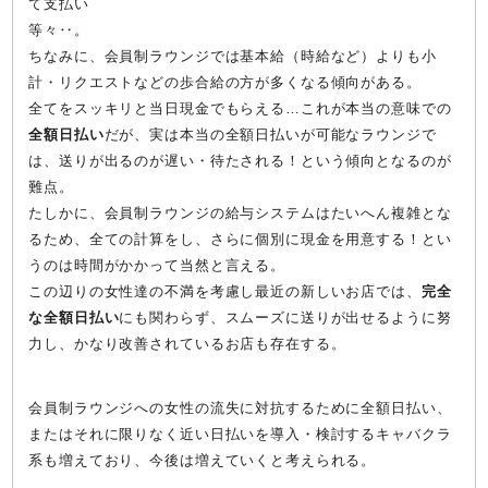
て支払い
等々‥。
ちなみに、会員制ラウンジでは基本給（時給など）よりも小
計・リクエストなどの歩合給の方が多くなる傾向がある。
全てをスッキリと当日現金でもらえる…これが本当の意味での
全額日払い
だが、実は本当の全額日払いが可能なラウンジで
は、送りが出るのが遅い・待たされる！という傾向となるのが
難点。
たしかに、会員制ラウンジの給与システムはたいへん複雑とな
るため、全ての計算をし、さらに個別に現金を用意する！とい
うのは時間がかかって当然と言える。
この辺りの女性達の不満を考慮し最近の新しいお店では、
完全
な全額日払い
にも関わらず、スムーズに送りが出せるように努
力し、かなり改善されているお店も存在する。
会員制ラウンジへの女性の流失に対抗するために全額日払い、
またはそれに限りなく近い日払いを導入・検討するキャバクラ
系も増えており、今後は増えていくと考えられる。