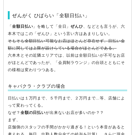
ぜんがく ひばらい「全額日払い」
「
全額日払い
」を略して「全日」
ぜんひ
、などとも言うが、六
本木ではこの「ぜんひ」という言い方はあまりしない。
そもそも全額日払い可能なお店はほとんど存在せず、日払い金
額に関しては上限が設けらている場合がほとんどである。
六本木とその近隣エリアでは、以前は全額日払いが不可なお店
がほとんどであったが、「会員制ラウンジ」の台頭とともにそ
の様相は変わりつつある。
キャバクラ・クラブの場合
日払いは１万円まで、５千円まで、２万円まで…等、店舗によ
って変わってくる。
なぜ？
全額の日払い
が出来ないお店が多いのか？？
まず、
店舗側のスタッフの手間がかかり過ぎる！という本音があると
考えれる。毎日、出勤人数分全ての給与を計算し、さらに現金