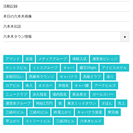
活動記録
本日の六本木画像
六本木伝説
六本木タウン情報
アマンド
送迎
メディアグループ
体験入店
瀬里奈ビレッジ
ケントスビル
ミトスグループ
キャバ
嬢王Virgin
アイビスホテル
全額日払い
西麻布ラウンジ
キャバクラ
高級クラブ
送り
ロアビル
体入
オスカー
本指名
キャバ嬢
アークヒルズ
ニュークラブ
永久指名
場内指名
夜会巻き
ガールズバー
瀬里奈グループ
時給1万円
係
東京ミッドタウン
ざぼん
売上
三経41ビル
三経41ビル
終電上がり
キャバクラ派遣
寮完備
早上がり
ストリートビル
三経28ビル
六本木ヒルズ