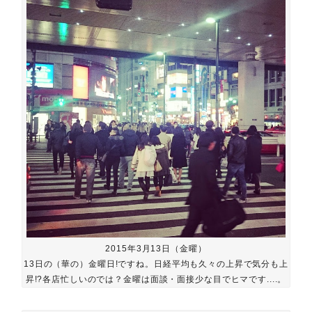
2015年3月13日（金曜）
13日の（華の）金曜日!ですね。日経平均も久々の上昇で気分も上
昇!?各店忙しいのでは？金曜は面談・面接少な目でヒマです....。