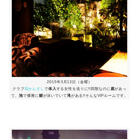
2015年3月13日（金曜）
クラブ
花かんざし
で
体入
する女性を送りに!!四階なのに
庭
があっ
て、
池
で優雅に
鯉
が泳いでいて
滝
がある!!そんなVIPルームです。