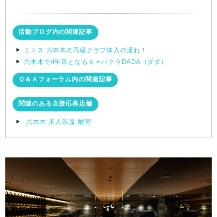
活動ブログ内の関連記事
ミトス 六本木の高級クラブ体入の流れ！
六本木で4年目となるキャバクラDADA（ダダ）
Ｑ＆Ａフォーラム内の関連記事
関連のある直接応募店舗
六本木 美人茶屋 離宮